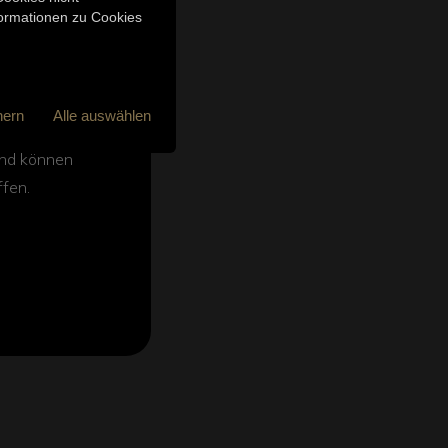
nformationen zu Cookies
Wärmepumpe
ämmung,
hern
Alle auswählen
chnung und
 und können
ffen.