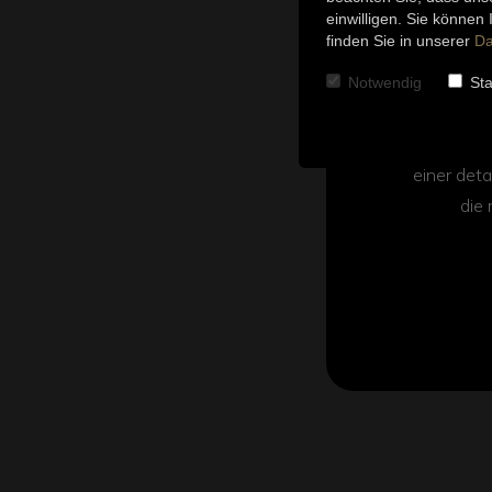
einwilligen. Sie können
finden Sie in unserer
Da
Viele Hau
Notwendig
Sta
geeign
Heizfläch
einer deta
die 