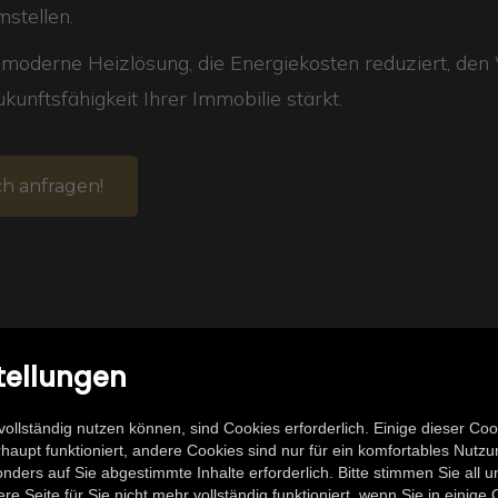
stellen.
e moderne Heizlösung, die Energiekosten reduziert, de
ukunftsfähigkeit Ihrer Immobilie stärkt.
ch anfragen!
tellungen
asst eine Wärmepumpe 
vollständig nutzen können, sind Cookies erforderlich. Einige dieser Co
haupt funktioniert, andere Cookies sind nur für ein komfortables Nutzu
Ihrem Zuhause?
sonders auf Sie abgestimmte Inhalte erforderlich. Bitte stimmen Sie all
e Seite für Sie nicht mehr vollständig funktioniert, wenn Sie in einige 