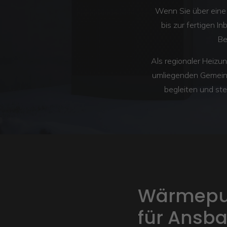
Wenn Sie über ein
bis zur fertigen I
Be
Als regionaler Heiz
umliegenden Gemeind
begleiten und ste
Wärmepu
für Ansb