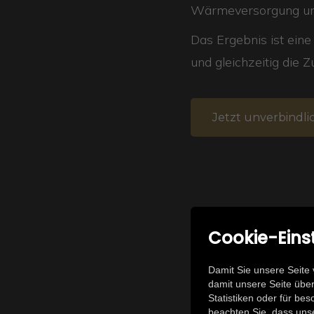
Wärmeversorgung um
Das Ergebnis ist ein
und gleichzeitig die Z
Jetzt unverbindli
Cookie-Eins
P
Damit Sie unsere Seite 
damit unsere Seite über
Statistiken oder für be
beachten Sie, dass unser