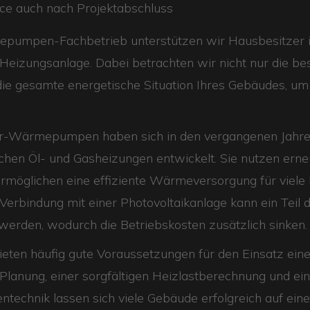
ice auch nach Projektabschluss
epumpen-Fachbetrieb unterstützen wir Hausbesitzer i
 Heizungsanlage. Dabei betrachten wir nicht nur die be
die gesamte energetische Situation Ihres Gebäudes, um
-Wärmepumpen haben sich in den vergangenen Jahren
schen Öl- und Gasheizungen entwickelt. Sie nutzen ern
möglichen eine effiziente Wärmeversorgung für viel
Verbindung mit einer Photovoltaikanlage kann ein Teil 
 werden, wodurch die Betriebskosten zusätzlich sinken.
ieten häufig gute Voraussetzungen für den Einsatz e
 Planung, einer sorgfältigen Heizlastberechnung und ei
technik lassen sich viele Gebäude erfolgreich auf eine