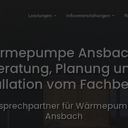
Leistungen
Infoveranstaltungen
R
g
erbe
rmepumpe Ansbac
ng
eratung, Planung u
allation vom Fachbe
nsprechpartner für Wärmepum
Ansbach