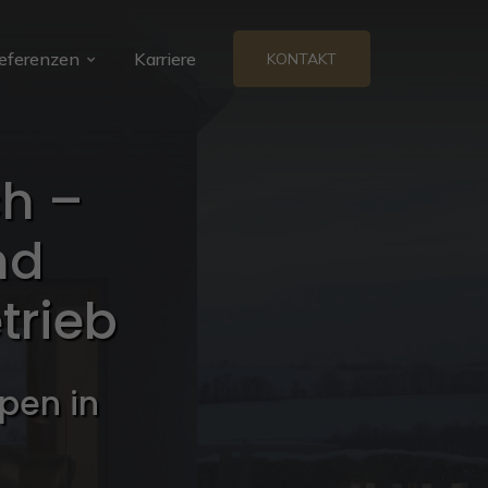
eferenzen
Karriere
KONTAKT
h –
nd
trieb
pen in