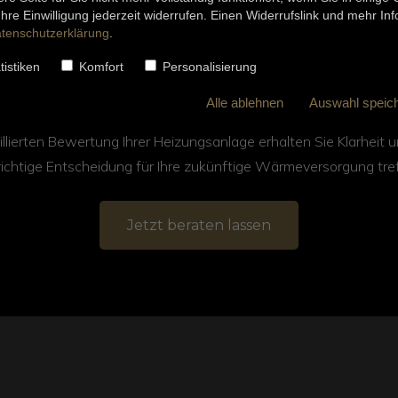
 Ihre Einwilligung jederzeit widerrufen. Einen Widerrufslink und mehr I
tenschutzerklärung
.
sbesitzer fragen sich, ob ihr Gebäude für den Einsatz einer 
tistiken
Komfort
Personalisierung
et ist. Die Antwort hängt von verschiedenen Faktoren wie D
Alle ablehnen
Auswahl speic
en und Wärmebedarf ab. Mit einer fachgerechten Heizlastbere
illierten Bewertung Ihrer Heizungsanlage erhalten Sie Klarheit
richtige Entscheidung für Ihre zukünftige Wärmeversorgung tre
Jetzt beraten lassen